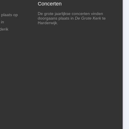
Concerten
De grote jaarlijkse concerten vinden
 plaats op
doorgaans plaats in
De Grote Kerk
te
 in
Harderwijk.
derik