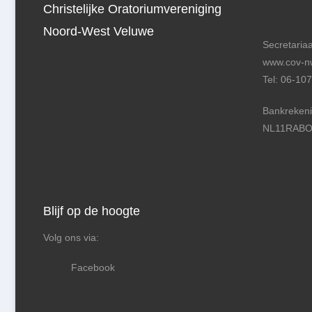
Christelijke Oratoriumvereniging
Noord-West Veluwe
Secretariaa
www.cov-nw
Tel: 06-10
Bankreken
NL11RABO
Blijf op de hoogte
Volg ons via:
Facebook