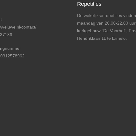
Repetities
De wekelijkse repetities vinden
t
maandag van 20.00-22.00 uur
veluwe.nl/contact/
kerkgebouw “De Voorhof”, Fre
737136
Hendriklaan 11 te Ermelo.
ingnummer
0312578962