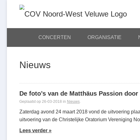
Skip
navigation
CONCERTEN
ORGANISATIE
HOME
Nieuws
De foto’s van de Matthäus Passion door 
Geplaatst op 26-03-2018 in
Nieuws
.
Zaterdag avond 24 maart 2018 vond de uitvoering plaa
uitvoering van de Christelijke Oratorium Vereniging 
Lees verder »