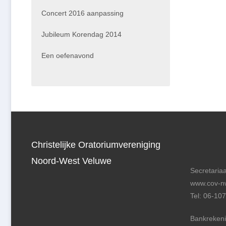
Concert 2016 aanpassing
Jubileum Korendag 2014
Een oefenavond
Christelijke Oratoriumvereniging
Noord-West Veluwe
Secretariaa
www.cov-nw
Tel: 06-10
Bankreken