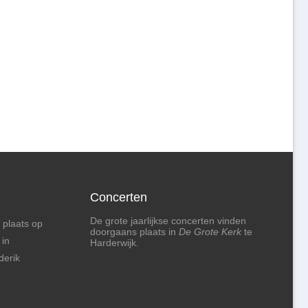
Concerten
De grote jaarlijkse concerten vinden
 plaats op
doorgaans plaats in
De Grote Kerk
te
 in
Harderwijk.
derik