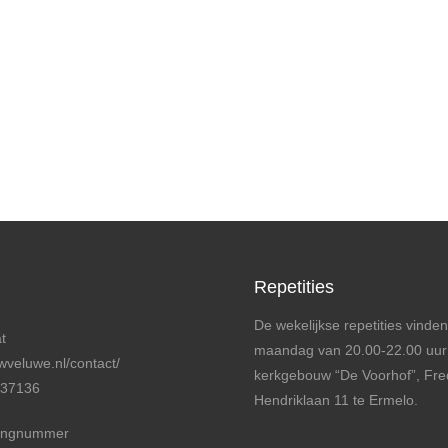
Repetities
De wekelijkse repetities vinden
t
maandag van 20.00-22.00 uur
veluwe.nl/contact/
kerkgebouw “De Voorhof”, Fre
737136
Hendriklaan 11 te Ermelo.
ingnummer