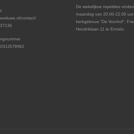
De wekelijkse repetities vinden
t
maandag van 20.00-22.00 uur
veluwe.nl/contact/
kerkgebouw “De Voorhof”, Fre
737136
Hendriklaan 11 te Ermelo.
ingnummer
0312578962