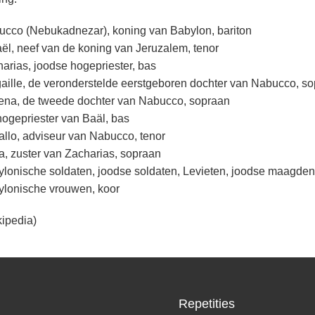
cco (Nebukadnezar), koning van Babylon, bariton
ël, neef van de koning van Jeruzalem, tenor
arias, joodse hogepriester, bas
aille, de veronderstelde eerstgeboren dochter van Nabucco, s
ena, de tweede dochter van Nabucco, sopraan
ogepriester van Baäl, bas
llo, adviseur van Nabucco, tenor
, zuster van Zacharias, sopraan
lonische soldaten, joodse soldaten, Levieten, joodse maagden
ylonische vrouwen, koor
kipedia)
Repetities