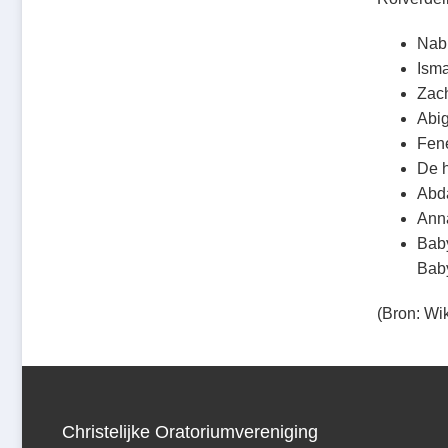
Nabu
Isma
Zach
Abig
Fen
De h
Abda
Anna
Baby
Bab
(Bron: Wi
Christelijke Oratoriumvereniging