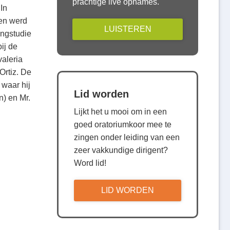
prachtige live opnames.
In
 en werd
LUISTEREN
angstudie
ij de
valeria
Ortiz. De
 waar hij
Lid worden
n) en Mr.
Lijkt het u mooi om in een
goed oratoriumkoor mee te
zingen onder leiding van een
zeer vakkundige dirigent?
Word lid!
LID WORDEN