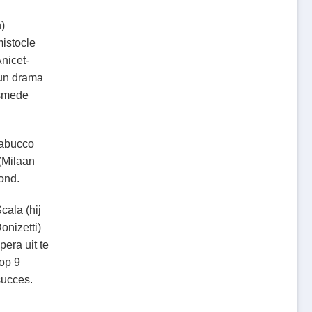
n)
istocle
nicet-
hun drama
lsmede
Nabucco
(Milaan
ond.
cala (hij
onizetti)
era uit te
 op 9
succes.