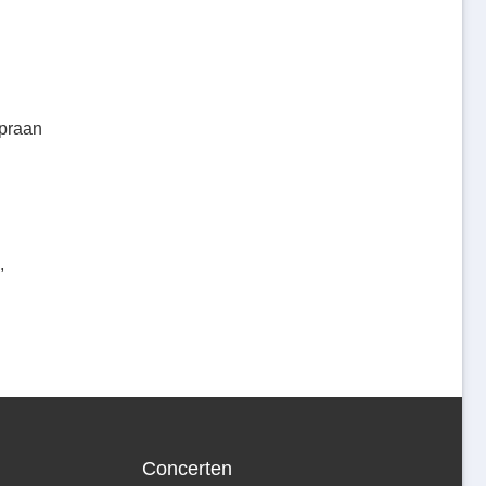
opraan
,
Concerten