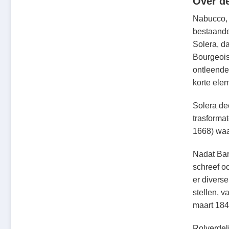
Over d
Nabucco, i
bestaande
Solera, d
Bourgeois
ontleende
korte elem
Solera de
trasforma
1668) waa
Nadat Bar
schreef o
er diverse
stellen, 
maart 184
Rolverdel