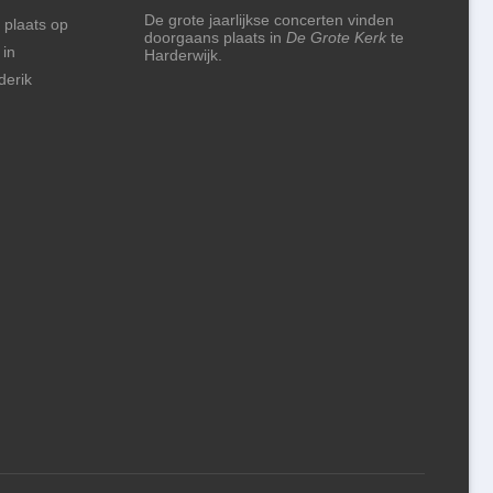
De grote jaarlijkse concerten vinden
 plaats op
doorgaans plaats in
De Grote Kerk
te
 in
Harderwijk.
derik