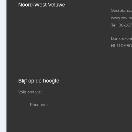
Noord-West Veluwe
Secretariaa
www.cov-nw
Tel: 06-10
Bankreken
NL11RABO
Blijf op de hoogte
Volg ons via:
Facebook