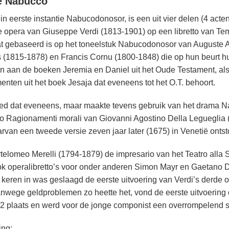
e Nabucco
n eerste instantie Nabucodonosor, is een uit vier delen (4 acte
 opera van Giuseppe Verdi (1813-1901) op een libretto van Tem
at gebaseerd is op het toneelstuk Nabucodonosor van Auguste A
 (1815-1878) en Francis Cornu (1800-1848) die op hun beurt 
n aan de boeken Jeremia en Daniel uit het Oude Testament, a
enten uit het boek Jesaja dat eveneens tot het O.T. behoort.
ed dat eveneens, maar maakte tevens gebruik van het drama 
to Ragionamenti morali van Giovanni Agostino Della Legueglia 
rvan een tweede versie zeven jaar later (1675) in Venetië ontst
telomeo Merelli (1794-1879) de impresario van het Teatro alla S
ok operalibretto’s voor onder anderen Simon Mayr en Gaetano D
 keren in was geslaagd de eerste uitvoering van Verdi’s derde op
vanwege geldproblemen zo heette het, vond de eerste uitvoering
2 plaats en werd voor de jonge componist een overrompelend 
ing: