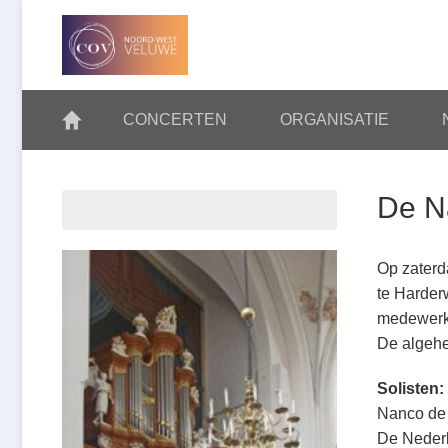
Skip
navigation
CONCERTEN
ORGANISATIE
HOME
De N
Op zaterd
te Harder
medewerk
De algehe
Solisten:
Nanco de 
De Nederl