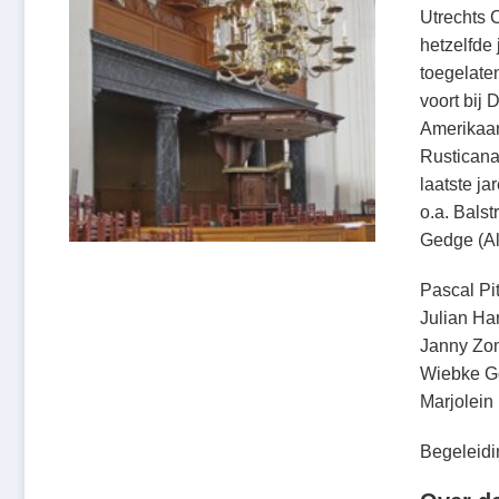
Utrechts 
hetzelfde
toegelaten
voort bij 
Amerikaan
Rusticana
laatste j
o.a. Balst
Gedge (Al
Pascal Pit
Julian Ha
Janny Zo
Wiebke G
Marjolein
Begeleidi