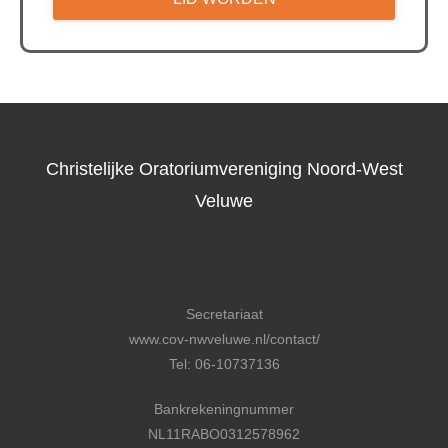
Christelijke Oratoriumvereniging Noord-West
Veluwe
Secretariaat
www.cov-nwveluwe.nl/contact/
Tel: 06-10737136
Bankrekeningnummer
NL11RABO0312578962