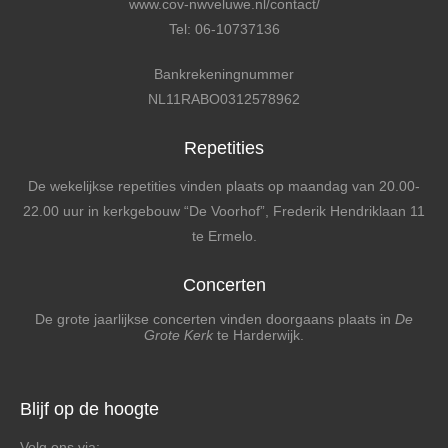
www.cov-nwveluwe.nl/contact/
Tel: 06-10737136
Bankrekeningnummer
NL11RABO0312578962
Repetities
De wekelijkse repetities vinden plaats op maandag van 20.00-
22.00 uur in kerkgebouw “De Voorhof”, Frederik Hendriklaan 11
te Ermelo.
Concerten
De grote jaarlijkse concerten vinden doorgaans plaats in
De
Grote Kerk
te Harderwijk.
Blijf op de hoogte
Volg ons via: